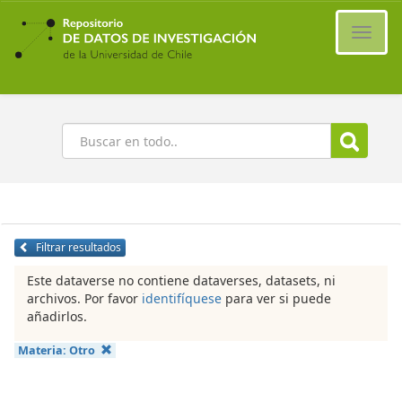
Ir
al
Cambi
contenido
naveg
principal
Buscar
Filtrar resultados
Este dataverse no contiene dataverses, datasets, ni
archivos. Por favor
identifíquese
para ver si puede
añadirlos.
Materia:
Otro