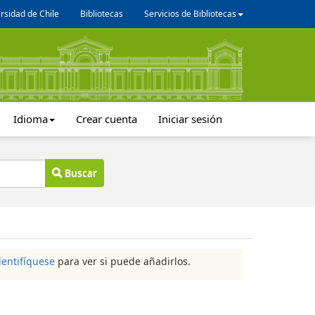
rsidad de Chile
Bibliotecas
Servicios de Bibliotecas
Idioma
Crear cuenta
Iniciar sesión
Buscar
dentifíquese
para ver si puede añadirlos.