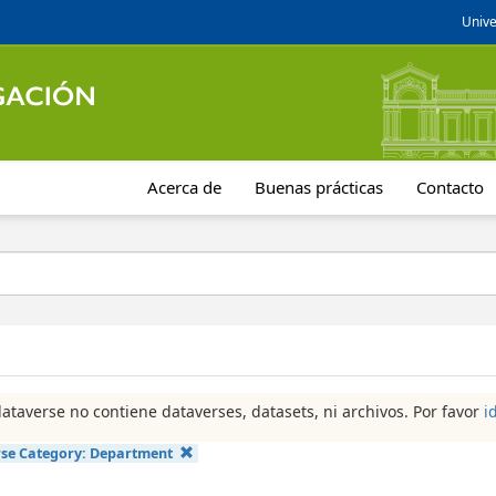
Unive
Acerca de
Buenas prácticas
Contacto
dataverse no contiene dataverses, datasets, ni archivos. Por favor
i
se Category:
Department