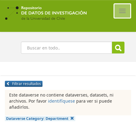
Ir
al
Cambi
contenido
naveg
principal
Buscar
Filtrar resultados
Este dataverse no contiene dataverses, datasets, ni
archivos. Por favor
identifíquese
para ver si puede
añadirlos.
Dataverse Category:
Department