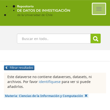
Ir
al
Cambi
contenido
naveg
principal
Buscar
Filtrar resultados
Este dataverse no contiene dataverses, datasets, ni
archivos. Por favor
identifíquese
para ver si puede
añadirlos.
Materia:
Ciencias de la Información y Computación