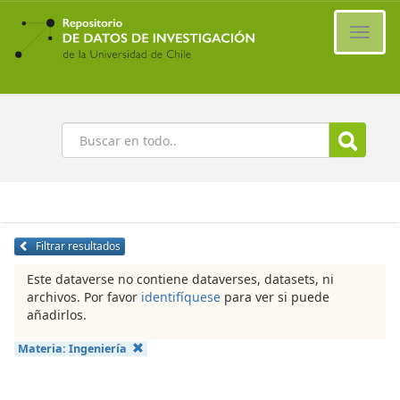
Ir
al
Cambi
contenido
naveg
principal
Buscar
Filtrar resultados
Este dataverse no contiene dataverses, datasets, ni
archivos. Por favor
identifíquese
para ver si puede
añadirlos.
Materia:
Ingeniería