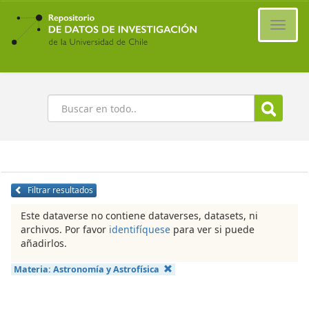
Ir
al
Cambi
contenido
naveg
principal
Buscar
Filtrar resultados
Este dataverse no contiene dataverses, datasets, ni
archivos. Por favor
identifíquese
para ver si puede
añadirlos.
Materia:
Astronomía y Astrofísica