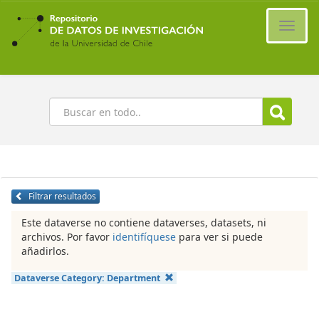
Ir
al
Cambi
contenido
naveg
principal
Buscar
Filtrar resultados
Este dataverse no contiene dataverses, datasets, ni
archivos. Por favor
identifíquese
para ver si puede
añadirlos.
Dataverse Category:
Department