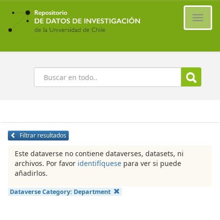
Ir
al
Cambi
contenido
naveg
principal
Buscar
Filtrar resultados
Este dataverse no contiene dataverses, datasets, ni
archivos. Por favor
identifíquese
para ver si puede
añadirlos.
Dataverse Category:
Department