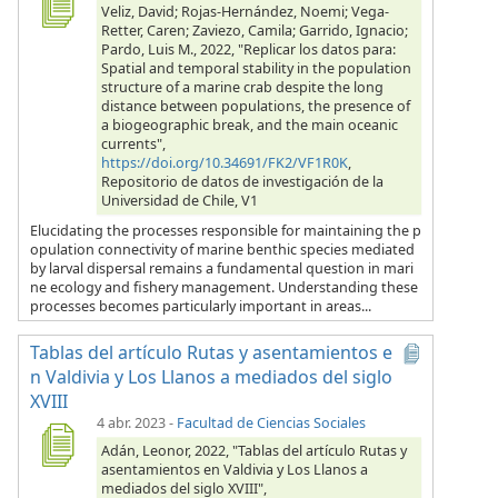
Veliz, David; Rojas-Hernández, Noemi; Vega-
Retter, Caren; Zaviezo, Camila; Garrido, Ignacio;
Pardo, Luis M., 2022, "Replicar los datos para:
Spatial and temporal stability in the population
structure of a marine crab despite the long
distance between populations, the presence of
a biogeographic break, and the main oceanic
currents",
https://doi.org/10.34691/FK2/VF1R0K
,
Repositorio de datos de investigación de la
Universidad de Chile, V1
Elucidating the processes responsible for maintaining the p
opulation connectivity of marine benthic species mediated
by larval dispersal remains a fundamental question in mari
ne ecology and fishery management. Understanding these
processes becomes particularly important in areas...
Tablas del artículo Rutas y asentamientos e
n Valdivia y Los Llanos a mediados del siglo
XVIII
4 abr. 2023
-
Facultad de Ciencias Sociales
Adán, Leonor, 2022, "Tablas del artículo Rutas y
asentamientos en Valdivia y Los Llanos a
mediados del siglo XVIII",