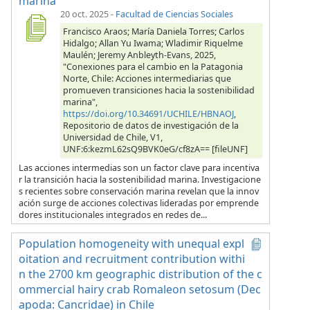
marina
20 oct. 2025
-
Facultad de Ciencias Sociales
Francisco Araos; María Daniela Torres; Carlos
Hidalgo; Allan Yu Iwama; Wladimir Riquelme
Maulén; Jeremy Anbleyth-Evans, 2025,
"Conexiones para el cambio en la Patagonia
Norte, Chile: Acciones intermediarias que
promueven transiciones hacia la sostenibilidad
marina",
https://doi.org/10.34691/UCHILE/HBNAOJ
,
Repositorio de datos de investigación de la
Universidad de Chile, V1,
UNF:6:kezmL62sQ9BVK0eG/cf8zA== [fileUNF]
Las acciones intermedias son un factor clave para incentiva
r la transición hacia la sostenibilidad marina. Investigacione
s recientes sobre conservación marina revelan que la innov
ación surge de acciones colectivas lideradas por emprende
dores institucionales integrados en redes de...
Population homogeneity with unequal expl
oitation and recruitment contribution withi
n the 2700 km geographic distribution of the c
ommercial hairy crab Romaleon setosum (Dec
apoda: Cancridae) in Chile