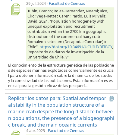
29 jul. 2024
-
Facultad de Ciencias
Tubin, Branco; Rojas-Hernandez, Noemi; Rico,
Ciro; Vega-Retter, Caren; Pardo, Luis M; Veliz,
David, 2024, "Population homogeneity with
unequal exploitation and recruitment
contribution within the 2700 km geographic
distribution of the commercial hairy crab
Romaleon setosum (Decapoda: Cancridae) in
Chile",
https://doi.org/10.34691/UCHILE/BEIBGY
,
Repositorio de datos de investigación de la
Universidad de Chile, V1
El conocimiento de la estructura genética de las poblacione
s de especies marinas explotadas comercialmente es crucia
l para obtener información sobre la dinámica de los stocks
y la conectividad de las poblaciones. Esta información es es
encial para la gestión eficaz de las pesquerí...
Replicar los datos para: Spatial and tempor
al stability in the population structure of a
marine crab despite the long distance betwee
n populations, the presence of a biogeographi
c break, and the main oceanic currents
4 abr. 2023
-
Facultad de Ciencias