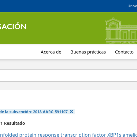
Unive
Acerca de
Buenas prácticas
Contacto
de la subvención:
2018-AARG-591107
 1 Resultado
nfolded protein response transcription factor XBP1s ameli