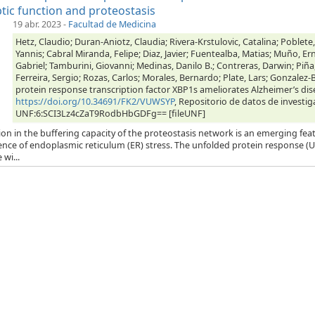
tic function and proteostasis
19 abr. 2023
-
Facultad de Medicina
Hetz, Claudio; Duran-Aniotz, Claudia; Rivera-Krstulovic, Catalina; Poblete,
Yannis; Cabral Miranda, Felipe; Diaz, Javier; Fuentealba, Matias; Muño, Er
Gabriel; Tamburini, Giovanni; Medinas, Danilo B.; Contreras, Darwin; Piña
Ferreira, Sergio; Rozas, Carlos; Morales, Bernardo; Plate, Lars; Gonzalez-B
protein response transcription factor XBP1s ameliorates Alzheimer’s dis
https://doi.org/10.34691/FK2/VUWSYP
, Repositorio de datos de investig
UNF:6:SCI3Lz4cZaT9RodbHbGDFg== [fileUNF]
ion in the buffering capacity of the proteostasis network is an emerging feat
ence of endoplasmic reticulum (ER) stress. The unfolded protein response (
 wi...