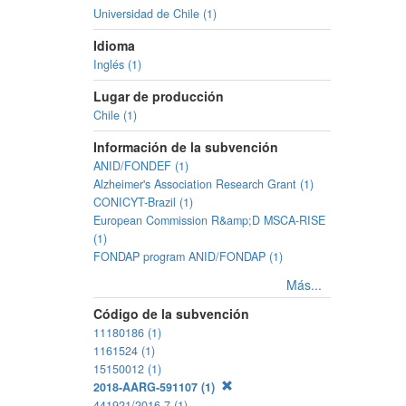
Universidad de Chile (1)
Idioma
Inglés (1)
Lugar de producción
Chile (1)
Información de la subvención
ANID/FONDEF (1)
Alzheimer's Association Research Grant (1)
CONICYT-Brazil (1)
European Commission R&amp;D MSCA-RISE
(1)
FONDAP program ANID/FONDAP (1)
Más...
Código de la subvención
11180186 (1)
1161524 (1)
15150012 (1)
2018-AARG-591107 (1)
441921/2016-7 (1)