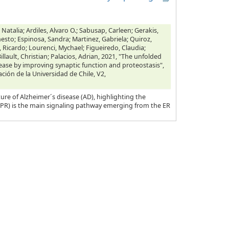
 Natalia; Ardiles, Alvaro O.; Sabusap, Carleen; Gerakis,
nesto; Espinosa, Sandra; Martinez, Gabriela; Quiroz,
, Ricardo; Lourenci, Mychael; Figueiredo, Claudia;
illault, Christian; Palacios, Adrian, 2021, "The unfolded
ease by improving synaptic function and proteostasis",
ación de la Universidad de Chile, V2,
ure of Alzheimer´s disease (AD), highlighting the
UPR) is the main signaling pathway emerging from the ER