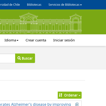
rsidad de Chile
Bibliotecas
Servicios de Bibliotecas
Idioma
Crear cuenta
Iniciar sesión
Buscar
Ordenar
orates Alzheimer’s disease by improving