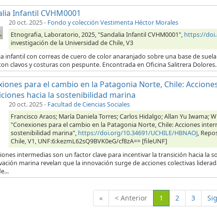
lia Infantil CVHM0001
20 oct. 2025
-
Fondo y colección Vestimenta Héctor Morales
Etnografia, Laboratorio, 2025, "Sandalia Infantil CVHM0001",
https://do
investigación de la Universidad de Chile, V3
a infantil con correas de cuero de color anaranjado sobre una base de suel
on clavos y costuras con pespunte. Encontrada en Oficina Salitrera Dolores.
iones para el cambio en la Patagonia Norte, Chile: Accion
iciones hacia la sostenibilidad marina
20 oct. 2025
-
Facultad de Ciencias Sociales
Francisco Araos; María Daniela Torres; Carlos Hidalgo; Allan Yu Iwama; 
"Conexiones para el cambio en la Patagonia Norte, Chile: Acciones inte
sostenibilidad marina",
https://doi.org/10.34691/UCHILE/HBNAOJ
, Repo
Chile, V1, UNF:6:kezmL62sQ9BVK0eG/cf8zA== [fileUNF]
iones intermedias son un factor clave para incentivar la transición hacia la 
vación marina revelan que la innovación surge de acciones colectivas lider
e...
(Actual)
«
< Anterior
1
2
3
Si