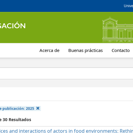
Unive
Acerca de
Buenas prácticas
Contacto
e publicación:
2025
e 30 Resultados
ices and interactions of actors in food environments: Rethi