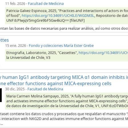
11 feb. 2026
-
Facultad de Medicina
Patricia Galvez Espinoza, 2025, "Practices and interactions of actors in
of food",
https://doi.org/10.34691/UCHILE/WGDM3L
, Repositorio de dat
UNF:6:PlwjqV5mgGre9bF5Gw4kzQ== [fileUNF]
ntan las bases de datos necesarias para realizar análisis, así como otros d
ttes
15 ene. 2026
-
Fondo y colecciones María Ester Grebe
Etnografia, Laboratorio, 2025, "Cassettes",
https://doi.org/10.34691/U
la Universidad de Chile, V3
a
ly human IgG1 antibody targeting MICA α1 domain inhibits 
e effector functions against MICA-expressing cells
30 dic. 2025
-
Facultad de Medicina
Maria Carmen Molina Sampayo, 2025, "A fully human IgG1 antibody targ
and activates immune effector functions against MICA-expressing cells"
de datos de investigación de la Universidad de Chile, V1, UNF:6:zDTW
ataset contiene los datos crudos y procesados que respaldan el manuscrito
s interaction with NKG2D and activates immune effector functions against MI
..