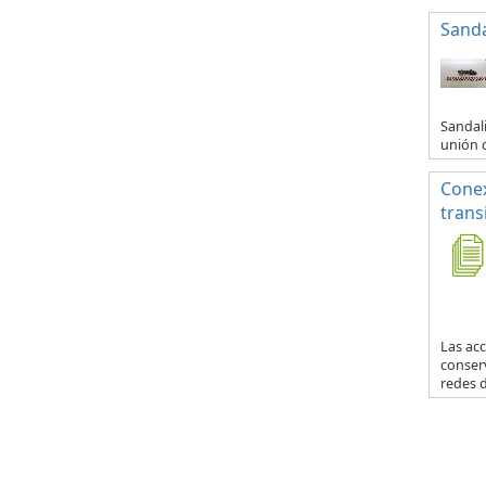
Sanda
Sandali
unión c
Conex
trans
Las acc
conser
redes d