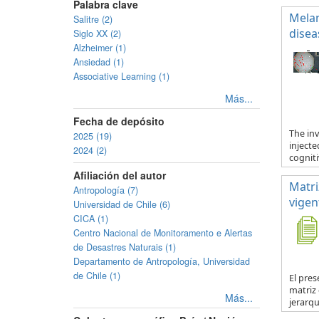
Palabra clave
Melan
Salitre (2)
disea
Siglo XX (2)
Alzheimer (1)
Ansiedad (1)
Associative Learning (1)
Más...
Fecha de depósito
The in
2025 (19)
inject
2024 (2)
cogniti
Afiliación del autor
Matri
Antropología (7)
vigen
Universidad de Chile (6)
CICA (1)
Centro Nacional de Monitoramento e Alertas
de Desastres Naturais (1)
Departamento de Antropología, Universidad
de Chile (1)
El pre
matriz
Más...
jerarquí