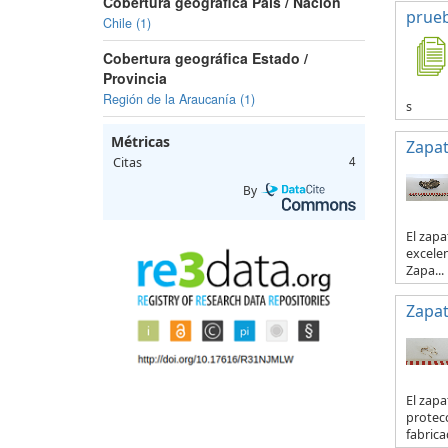
Cobertura geográfica País / Nación
prue
Chile (1)
Cobertura geográfica Estado /
Provincia
Región de la Araucanía (1)
s
Métricas
Zapa
Citas
4
By
El zapa
excelen
Zapa...
Zapa
El zapa
protecc
fabricad