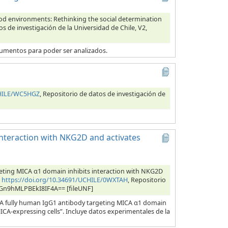
 food environments: Rethinking the social determination
os de investigación de la Universidad de Chile, V2,
ocumentos para poder ser analizados.
CHILE/WC5HGZ
, Repositorio de datos de investigación de
interaction with NKG2D and activates
eting MICA α1 domain inhibits interaction with NKG2D
,
https://doi.org/10.34691/UCHILE/0WXTAH
, Repositorio
bOGn9hMLPBEkI8IF4A== [fileUNF]
 “A fully human IgG1 antibody targeting MICA α1 domain
CA-expressing cells”. Incluye datos experimentales de la