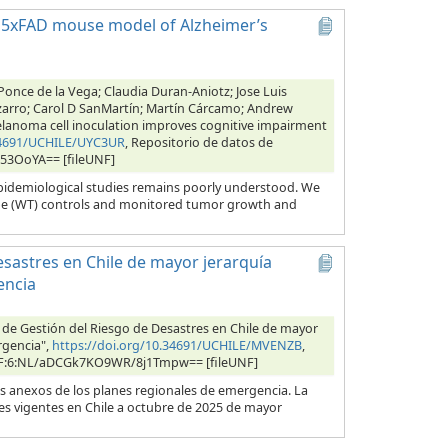
e 5xFAD mouse model of Alzheimer’s
once de la Vega; Claudia Duran-Aniotz; Jose Luis
Pizarro; Carol D SanMartín; Martín Cárcamo; Andrew
Melanoma cell inoculation improves cognitive impairment
.34691/UCHILE/UYC3UR
, Repositorio de datos de
S53OoYA== [fileUNF]
epidemiological studies remains poorly understood. We
ype (WT) controls and monitored tumor growth and
sastres en Chile de mayor jerarquía
encia
 de Gestión del Riesgo de Desastres en Chile de mayor
rgencia",
https://doi.org/10.34691/UCHILE/MVENZB
,
, UNF:6:NL/aDCGk7KO9WR/8j1Tmpw== [fileUNF]
s anexos de los planes regionales de emergencia. La
s vigentes en Chile a octubre de 2025 de mayor