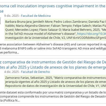
oma cell inoculation improves cognitive impairment in th
se
9 dic. 2025
-
Facultad de Medicina
Barbara Bruna Jara; Jamileth More; Pedro Lobos Zambrano; Daniela Paz P
Valdés; Maria Alejandra Gleisner; Fabian Tempio; Felipe Salech; Matías 
Quest; Mercedes Lopez; Flavio Salazar O; Maria Isabel Behrens, 2025, "
in the 5xFAD mouse model of Alzheimer’s disease",
https://doi.org/10
investigación de la Universidad de Chile, V2, UNF:6:nVCODfzbWscGFgm
verse association between Alzheimer’s disease (AD) and cancer reported in 
ed melanoma B16F0 cells or saline into 5xFAD transgenic AD mice and wildt
ve performa...
z comparativa de instrumentos de Gestión del Riesgo de De
tes al año 2025 y Listado de anexos de los planes de emerg
4 dic. 2025
-
Facultad de Derecho
Zamorano Farias, Sebastian, 2025, "Matriz comparativa de instrumentos
jerarquía vigentes al año 2025 y Listado de anexos de los planes de eme
Repositorio de datos de investigación de la Universidad de Chile, V1
sente dataset esta conformado por una matriz comparativa y un listado de lo
 comparativa comprende los instrumentos de Gestión del Riesgo de Desastre
a (Política N...