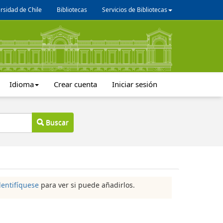
rsidad de Chile
Bibliotecas
Servicios de Bibliotecas
Idioma
Crear cuenta
Iniciar sesión
Buscar
dentifíquese
para ver si puede añadirlos.