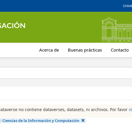
Unive
Acerca de
Buenas prácticas
Contacto
dataverse no contiene dataverses, datasets, ni archivos. Por favor
i
a:
Ciencias de la Información y Computación