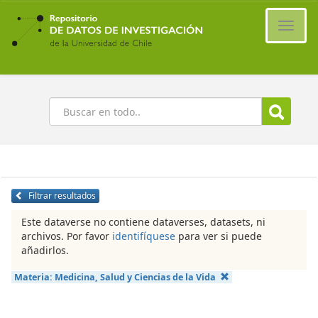
Ir
al
Cambi
contenido
naveg
principal
Buscar
Filtrar resultados
Este dataverse no contiene dataverses, datasets, ni
archivos. Por favor
identifíquese
para ver si puede
añadirlos.
Materia:
Medicina, Salud y Ciencias de la Vida