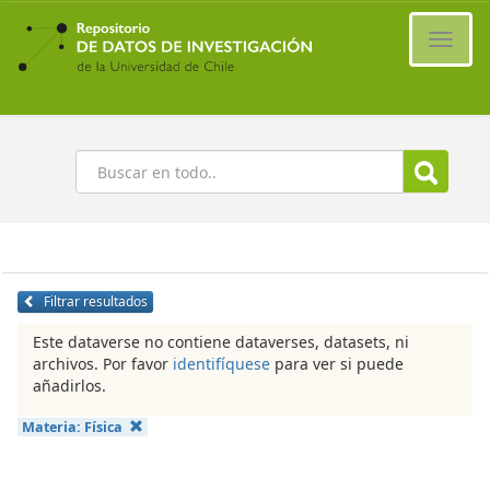
Ir
al
Cambi
contenido
naveg
principal
Buscar
Filtrar resultados
Este dataverse no contiene dataverses, datasets, ni
archivos. Por favor
identifíquese
para ver si puede
añadirlos.
Materia:
Física