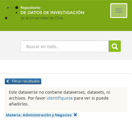
Ir
al
Cambi
contenido
naveg
principal
Buscar
Filtrar resultados
Este dataverse no contiene dataverses, datasets, ni
archivos. Por favor
identifíquese
para ver si puede
añadirlos.
Materia:
Administración y Negocios