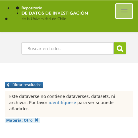
Ir
al
Cambi
contenido
naveg
principal
Buscar
Filtrar resultados
Este dataverse no contiene dataverses, datasets, ni
archivos. Por favor
identifíquese
para ver si puede
añadirlos.
Materia:
Otro