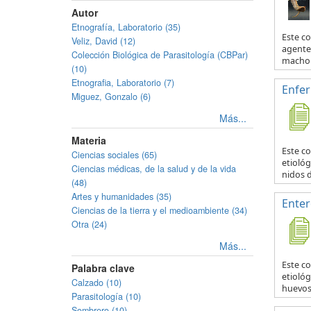
Autor
Etnografía, Laboratorio (35)
Este c
Veliz, David (12)
agente 
Colección Biológica de Parasitología (CBPar)
macho y
(10)
Etnografia, Laboratorio (7)
Enfe
Miguez, Gonzalo (6)
Más...
Materia
Este c
Ciencias sociales (65)
etiológ
Ciencias médicas, de la salud y de la vida
nidos d
(48)
Artes y humanidades (35)
Enter
Ciencias de la tierra y el medioambiente (34)
Otra (24)
Más...
Este c
Palabra clave
etiológ
Calzado (10)
huevos 
Parasitología (10)
Sombrero (10)