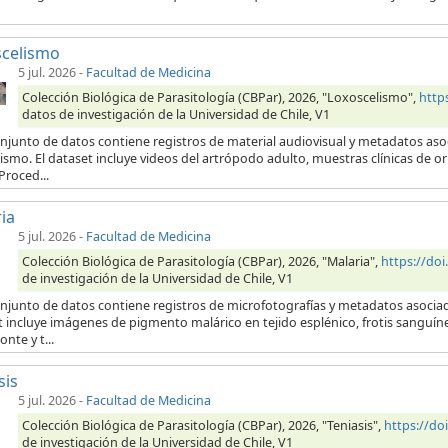
scelismo
5 jul. 2026
-
Facultad de Medicina
Colección Biológica de Parasitología (CBPar), 2026, "Loxoscelismo",
http
datos de investigación de la Universidad de Chile, V1
njunto de datos contiene registros de material audiovisual y metadatos aso
ismo. El dataset incluye videos del artrópodo adulto, muestras clínicas de 
Proced...
ia
5 jul. 2026
-
Facultad de Medicina
Colección Biológica de Parasitología (CBPar), 2026, "Malaria",
https://do
de investigación de la Universidad de Chile, V1
onjunto de datos contiene registros de microfotografías y metadatos asocia
t incluye imágenes de pigmento malárico en tejido esplénico, frotis sanguí
onte y t...
sis
5 jul. 2026
-
Facultad de Medicina
Colección Biológica de Parasitología (CBPar), 2026, "Teniasis",
https://d
de investigación de la Universidad de Chile, V1