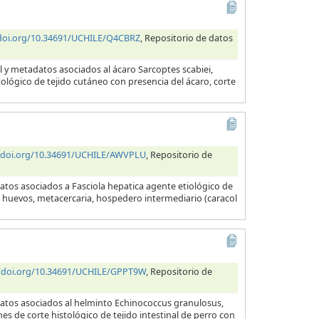
/doi.org/10.34691/UCHILE/Q4CBRZ
, Repositorio de datos
l y metadatos asociados al ácaro Sarcoptes scabiei,
tológico de tejido cutáneo con presencia del ácaro, corte
//doi.org/10.34691/UCHILE/AWVPLU
, Repositorio de
atos asociados a Fasciola hepatica agente etiológico de
a, huevos, metacercaria, hospedero intermediario (caracol
//doi.org/10.34691/UCHILE/GPPT9W
, Repositorio de
datos asociados al helminto Echinococcus granulosus,
es de corte histológico de tejido intestinal de perro con