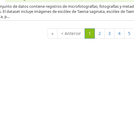
njunto de datos contiene registros de microfotografías, fotografías y metad
s. El dataset incluye imágenes de escólex de Taenia saginata, escólex de Tae
a, p...
(Actual)
«
< Anterior
1
2
3
4
5