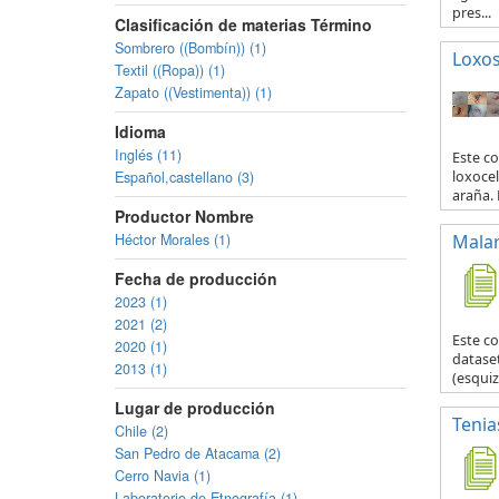
pres...
Clasificación de materias Término
Sombrero ((Bombín)) (1)
Loxo
Textil ((Ropa)) (1)
Zapato ((Vestimenta)) (1)
Idioma
Inglés (11)
Este co
Español,castellano (3)
loxocel
araña. 
Productor Nombre
Héctor Morales (1)
Malar
Fecha de producción
2023 (1)
2021 (2)
Este c
2020 (1)
datase
2013 (1)
(esquiz
Lugar de producción
Tenia
Chile (2)
San Pedro de Atacama (2)
Cerro Navia (1)
Laboratorio de Etnografía (1)