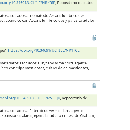
doi.org/10.34691/UCHILE/NBKBIR
, Repositorio de datos
datos asociados al nemátodo Ascaris lumbricoides,
evo, apéndice con Ascaris lumbricoides y parásito adulto,
gas",
https://doi.org/10.34691/UCHILE/NK1TCE
,
y metadatos asociados a Trypanosoma cruzi, agente
uíneo con tripomastigotes, cultivo de epimastigotes,
://doi.org/10.34691/UCHILE/MVEEJD
, Repositorio de
datos asociados a Enterobius vermicularis agente
s expansiones alares, ejemplar adulto en test de Graham,