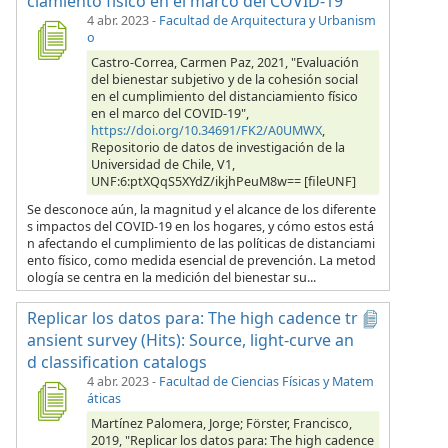
ciamiento físico en el marco del COVID-19
4 abr. 2023
-
Facultad de Arquitectura y Urbanism
o
Castro-Correa, Carmen Paz, 2021, "Evaluación
del bienestar subjetivo y de la cohesión social
en el cumplimiento del distanciamiento físico
en el marco del COVID-19",
https://doi.org/10.34691/FK2/A0UMWX
,
Repositorio de datos de investigación de la
Universidad de Chile, V1,
UNF:6:ptXQqS5XYdZ/ikjhPeuM8w== [fileUNF]
Se desconoce aún, la magnitud y el alcance de los diferente
s impactos del COVID-19 en los hogares, y cómo estos está
n afectando el cumplimiento de las políticas de distanciami
ento físico, como medida esencial de prevención. La metod
ología se centra en la medición del bienestar su...
Replicar los datos para: The high cadence tr
ansient survey (Hits): Source, light-curve an
d classification catalogs
4 abr. 2023
-
Facultad de Ciencias Físicas y Matem
áticas
Martínez Palomera, Jorge; Förster, Francisco,
2019, "Replicar los datos para: The high cadence