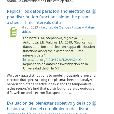
orado. La Universidad de Chile está ejecuta...
Replicar los datos para: Ion and electron ka
ppa-distribution functions along the plasm
a sheet - Time intervals data
4 abr. 2023
-
Facultad de Ciencias Físicas y Matem
áticas
Espinoza, C.M.; Stepanova, M.; Moya, P.S;
Antonova, E.E.; Valdivia, J.A., 2019, "Replicar los
datos para: Ion and electron kappa-distribution
functions along the plasma sheet - Time
intervals data",
https://doi.org/10.34691/FK2/ANOKLO
,
Repositorio de datos de investigación de la
Universidad de Chile, V1
We use kappa distributions to model thousands of ion and
electron flux spectra along the plasma sheet and analyze t
he variation of the spectral index κ and the temperature T i
n this region. We find that κ distributions are ubiquitous an
d fit well ion and electron flux spectra dur...
Evaluación del bienestar subjetivo y de la co
hesión social en el cumplimiento del distan