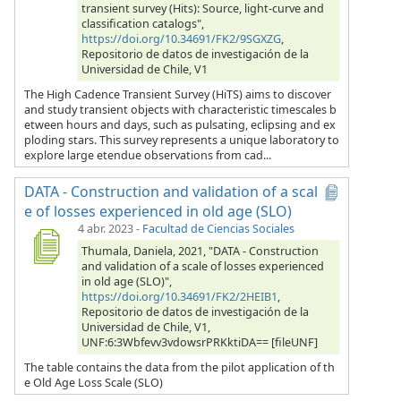
transient survey (Hits): Source, light-curve and
classification catalogs",
https://doi.org/10.34691/FK2/9SGXZG
,
Repositorio de datos de investigación de la
Universidad de Chile, V1
The High Cadence Transient Survey (HiTS) aims to discover
and study transient objects with characteristic timescales b
etween hours and days, such as pulsating, eclipsing and ex
ploding stars. This survey represents a unique laboratory to
explore large etendue observations from cad...
DATA - Construction and validation of a scal
e of losses experienced in old age (SLO)
4 abr. 2023
-
Facultad de Ciencias Sociales
Thumala, Daniela, 2021, "DATA - Construction
and validation of a scale of losses experienced
in old age (SLO)",
https://doi.org/10.34691/FK2/2HEIB1
,
Repositorio de datos de investigación de la
Universidad de Chile, V1,
UNF:6:3Wbfevv3vdowsrPRKktiDA== [fileUNF]
The table contains the data from the pilot application of th
e Old Age Loss Scale (SLO)