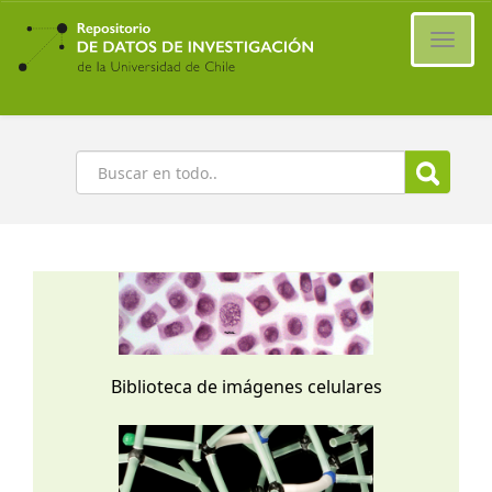
Ir
al
Cambi
contenido
naveg
principal
Buscar
Biblioteca de imágenes celulares