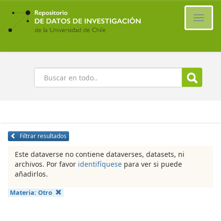
Ir
al
Cambi
contenido
naveg
principal
Buscar
Filtrar resultados
Este dataverse no contiene dataverses, datasets, ni
archivos. Por favor
identifíquese
para ver si puede
añadirlos.
Materia:
Otro