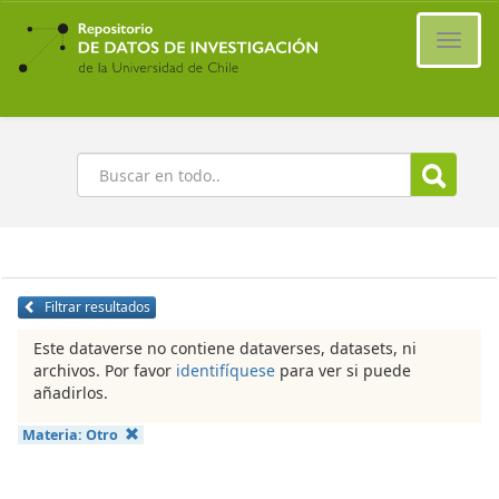
Ir
al
Cambi
contenido
naveg
principal
Buscar
Filtrar resultados
Este dataverse no contiene dataverses, datasets, ni
archivos. Por favor
identifíquese
para ver si puede
añadirlos.
Materia:
Otro