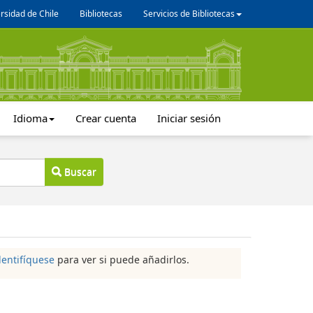
rsidad de Chile
Bibliotecas
Servicios de Bibliotecas
Idioma
Crear cuenta
Iniciar sesión
Buscar
dentifíquese
para ver si puede añadirlos.