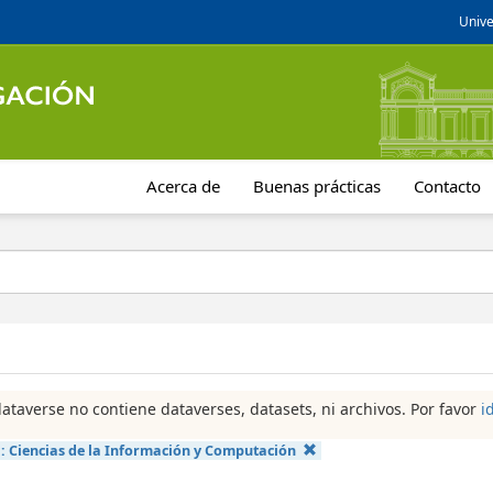
Unive
Acerca de
Buenas prácticas
Contacto
dataverse no contiene dataverses, datasets, ni archivos. Por favor
i
a:
Ciencias de la Información y Computación