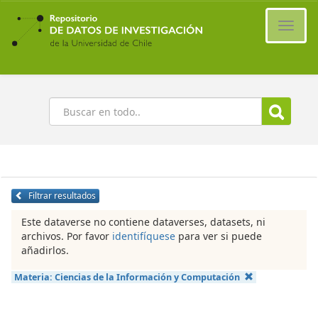
Ir
al
Cambi
contenido
naveg
principal
Buscar
Filtrar resultados
Este dataverse no contiene dataverses, datasets, ni
archivos. Por favor
identifíquese
para ver si puede
añadirlos.
Materia:
Ciencias de la Información y Computación