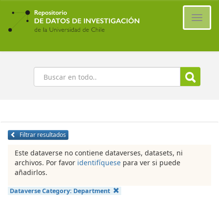
Ir
al
Cambi
contenido
naveg
principal
Buscar
Filtrar resultados
Este dataverse no contiene dataverses, datasets, ni
archivos. Por favor
identifíquese
para ver si puede
añadirlos.
Dataverse Category:
Department