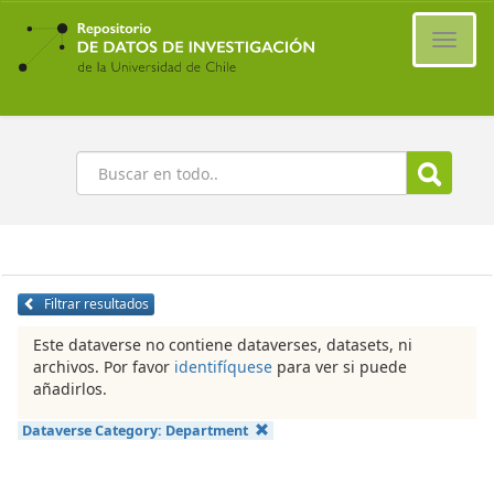
Ir
al
Cambi
contenido
naveg
principal
Buscar
Filtrar resultados
Este dataverse no contiene dataverses, datasets, ni
archivos. Por favor
identifíquese
para ver si puede
añadirlos.
Dataverse Category:
Department