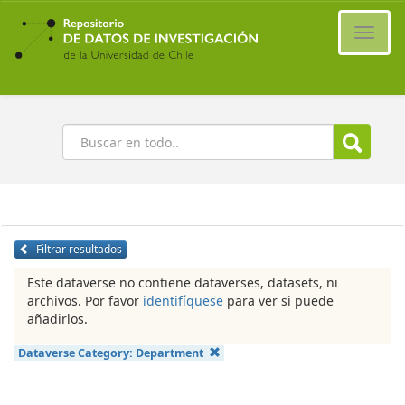
Ir
al
Cambi
contenido
naveg
principal
Buscar
Filtrar resultados
Este dataverse no contiene dataverses, datasets, ni
archivos. Por favor
identifíquese
para ver si puede
añadirlos.
Dataverse Category:
Department