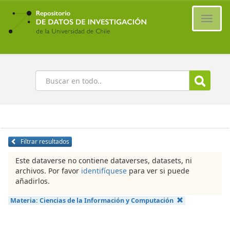
Ir
al
Cambi
contenido
naveg
principal
Buscar
Filtrar resultados
Este dataverse no contiene dataverses, datasets, ni
archivos. Por favor
identifíquese
para ver si puede
añadirlos.
Materia:
Ciencias de la Información y Computación