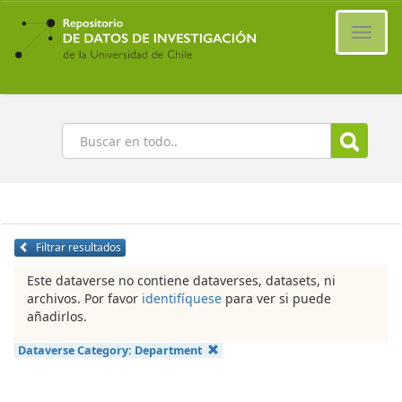
Ir
al
Cambi
contenido
naveg
principal
Buscar
Filtrar resultados
Este dataverse no contiene dataverses, datasets, ni
archivos. Por favor
identifíquese
para ver si puede
añadirlos.
Dataverse Category:
Department