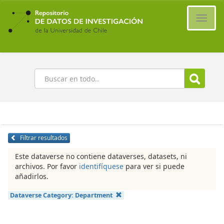
Ir
al
Cambi
contenido
naveg
principal
Buscar
Filtrar resultados
Este dataverse no contiene dataverses, datasets, ni
archivos. Por favor
identifíquese
para ver si puede
añadirlos.
Dataverse Category:
Department