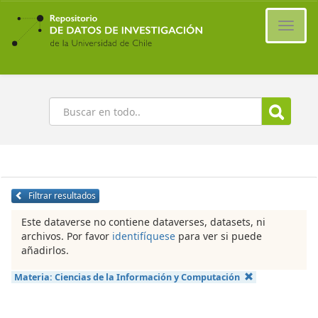
Ir
al
Cambi
contenido
naveg
principal
Buscar
Filtrar resultados
Este dataverse no contiene dataverses, datasets, ni
archivos. Por favor
identifíquese
para ver si puede
añadirlos.
Materia:
Ciencias de la Información y Computación