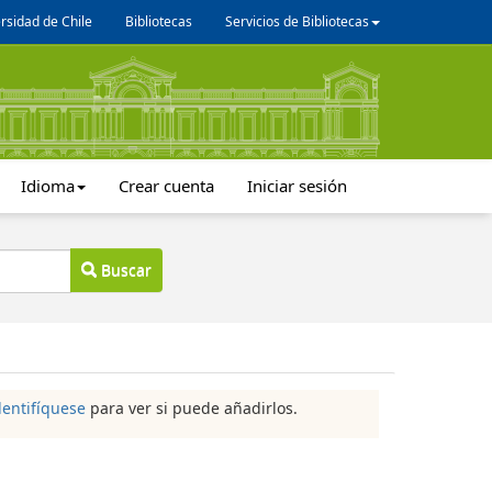
rsidad de Chile
Bibliotecas
Servicios de Bibliotecas
Idioma
Crear cuenta
Iniciar sesión
Buscar
dentifíquese
para ver si puede añadirlos.