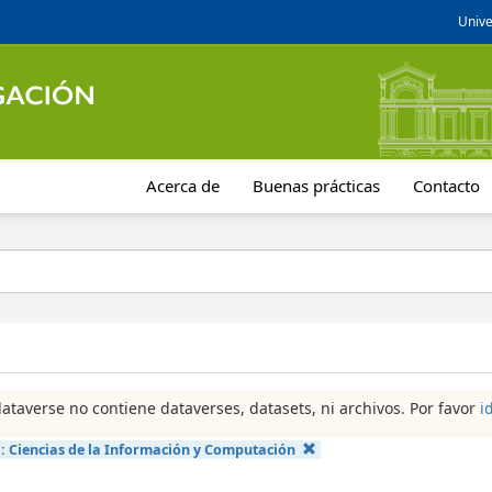
Unive
Acerca de
Buenas prácticas
Contacto
dataverse no contiene dataverses, datasets, ni archivos. Por favor
i
a:
Ciencias de la Información y Computación