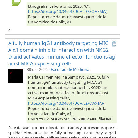
Etnografia, Laboratorio, 2025, "6",
https://doi.org/10.34691/UCHILE/XOHFMW
,
Repositorio de datos de investigación de la
Universidad de Chile, V1
6
A fully human IgG1 antibody targeting MIC
A α1 domain inhibits interaction with NKG2
D and activates immune effector functions ag
ainst MICA-expressing cells
30 dic. 2025
-
Facultad de Medicina
Maria Carmen Molina Sampayo, 2025, "A fully
human IgG1 antibody targeting MICA α1
domain inhibits interaction with NKG2D and
activates immune effector functions against
MICA-expressing cells",
https://doi.org/10.34691/UCHILE/0WXTAH
,
Repositorio de datos de investigación de la
Universidad de Chile, V1,
UNF:6:zDTWbOGn9hMLPBEkI8IF4A== [fileUNF]
Este dataset contiene los datos crudos y procesados que re
spaldan el manuscrito “A fully human IgG1 antibody targeti