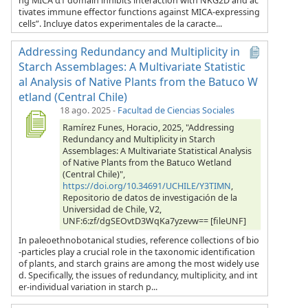
ng MICA α1 domain inhibits interaction with NKG2D and ac
tivates immune effector functions against MICA-expressing
cells”. Incluye datos experimentales de la caracte...
Addressing Redundancy and Multiplicity in
Starch Assemblages: A Multivariate Statistic
al Analysis of Native Plants from the Batuco W
etland (Central Chile)
18 ago. 2025
-
Facultad de Ciencias Sociales
Ramírez Funes, Horacio, 2025, "Addressing
Redundancy and Multiplicity in Starch
Assemblages: A Multivariate Statistical Analysis
of Native Plants from the Batuco Wetland
(Central Chile)",
https://doi.org/10.34691/UCHILE/Y3TIMN
,
Repositorio de datos de investigación de la
Universidad de Chile, V2,
UNF:6:zf/dgSEOvtD3WqKa7yzevw== [fileUNF]
In paleoethnobotanical studies, reference collections of bio
-particles play a crucial role in the taxonomic identification
of plants, and starch grains are among the most widely use
d. Specifically, the issues of redundancy, multiplicity, and int
er-individual variation in starch p...