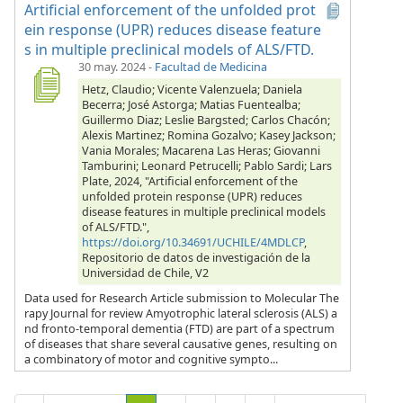
Artificial enforcement of the unfolded prot
ein response (UPR) reduces disease feature
s in multiple preclinical models of ALS/FTD.
30 may. 2024
-
Facultad de Medicina
Hetz, Claudio; Vicente Valenzuela; Daniela
Becerra; José Astorga; Matias Fuentealba;
Guillermo Diaz; Leslie Bargsted; Carlos Chacón;
Alexis Martinez; Romina Gozalvo; Kasey Jackson;
Vania Morales; Macarena Las Heras; Giovanni
Tamburini; Leonard Petrucelli; Pablo Sardi; Lars
Plate, 2024, "Artificial enforcement of the
unfolded protein response (UPR) reduces
disease features in multiple preclinical models
of ALS/FTD.",
https://doi.org/10.34691/UCHILE/4MDLCP
,
Repositorio de datos de investigación de la
Universidad de Chile, V2
Data used for Research Article submission to Molecular The
rapy Journal for review Amyotrophic lateral sclerosis (ALS) a
nd fronto-temporal dementia (FTD) are part of a spectrum
of diseases that share several causative genes, resulting on
a combinatory of motor and cognitive sympto...