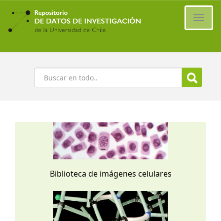
Ir
al
Cambi
contenido
naveg
principal
Buscar
Biblioteca de imágenes celulares