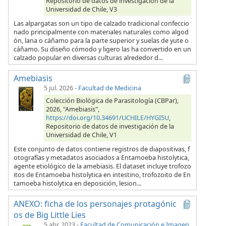
Repositorio de datos de investigación de la
Universidad de Chile, V3
Las alpargatas son un tipo de calzado tradicional confeccio
nado principalmente con materiales naturales como algod
ón, lana o cáñamo para la parte superior y suelas de yute o
cáñamo. Su diseño cómodo y ligero las ha convertido en un
calzado popular en diversas culturas alrededor d...
Amebiasis
5 jul. 2026
-
Facultad de Medicina
Colección Biológica de Parasitología (CBPar),
2026, "Amebiasis",
https://doi.org/10.34691/UCHILE/HYGI5U
,
Repositorio de datos de investigación de la
Universidad de Chile, V1
Este conjunto de datos contiene registros de diapositivas, f
otografías y metadatos asociados a Entamoeba histolytica,
agente etiológico de la amebiasis. El dataset incluye trofozo
itos de Entamoeba histolytica en intestino, trofozoito de En
tamoeba histolytica en deposición, lesion...
ANEXO: ficha de los personajes protagónic
os de Big Little Lies
5 abr. 2023
-
Facultad de Comunicación e Imagen