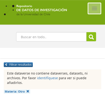
Ir
al
Cambi
contenido
naveg
principal
Buscar
Filtrar resultados
Este dataverse no contiene dataverses, datasets, ni
archivos. Por favor
identifíquese
para ver si puede
añadirlos.
Materia:
Otro