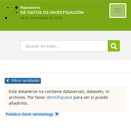
Ir
al
Cambi
contenido
naveg
principal
Buscar
Filtrar resultados
Este dataverse no contiene dataverses, datasets, ni
archivos. Por favor
identifíquese
para ver si puede
añadirlos.
Palabra clave:
seismology