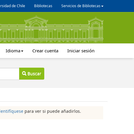
rsidad de Chile
Bibliotecas
Servicios de Bibliotecas
Idioma
Crear cuenta
Iniciar sesión
Buscar
dentifíquese
para ver si puede añadirlos.