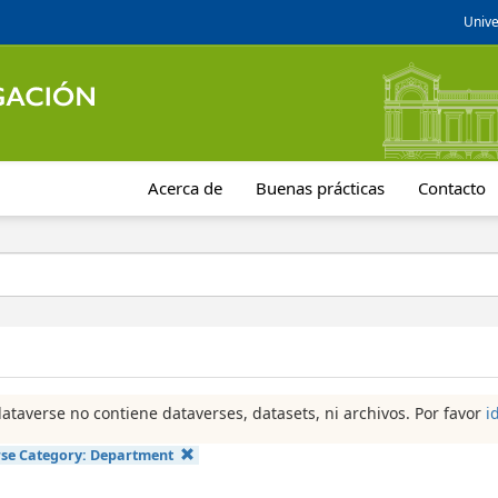
Unive
Acerca de
Buenas prácticas
Contacto
dataverse no contiene dataverses, datasets, ni archivos. Por favor
i
se Category:
Department