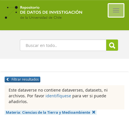
Ir
al
Cambi
contenido
naveg
principal
Buscar
Filtrar resultados
Este dataverse no contiene dataverses, datasets, ni
archivos. Por favor
identifíquese
para ver si puede
añadirlos.
Materia:
Ciencias de la Tierra y Medioambiente