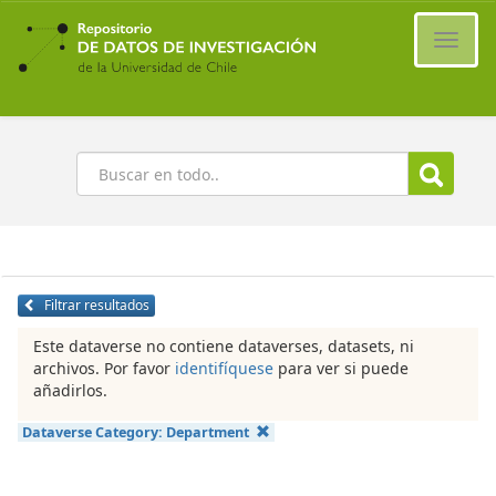
Ir
al
Cambi
contenido
naveg
principal
Buscar
Filtrar resultados
Este dataverse no contiene dataverses, datasets, ni
archivos. Por favor
identifíquese
para ver si puede
añadirlos.
Dataverse Category:
Department