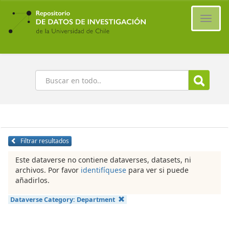
Ir
al
Cambi
contenido
naveg
principal
Buscar
Filtrar resultados
Este dataverse no contiene dataverses, datasets, ni
archivos. Por favor
identifíquese
para ver si puede
añadirlos.
Dataverse Category:
Department