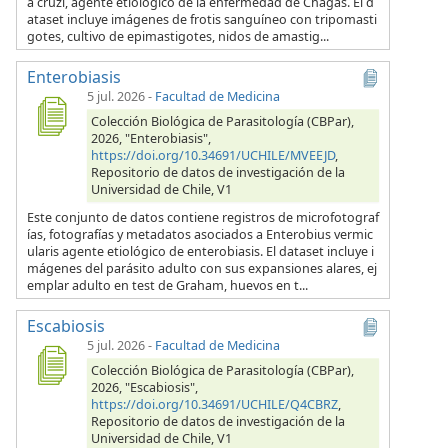
a cruzi, agente etiológico de la enfermedad de Chagas. El d
ataset incluye imágenes de frotis sanguíneo con tripomasti
gotes, cultivo de epimastigotes, nidos de amastig...
Enterobiasis
5 jul. 2026
-
Facultad de Medicina
Colección Biológica de Parasitología (CBPar),
2026, "Enterobiasis",
https://doi.org/10.34691/UCHILE/MVEEJD
,
Repositorio de datos de investigación de la
Universidad de Chile, V1
Este conjunto de datos contiene registros de microfotograf
ías, fotografías y metadatos asociados a Enterobius vermic
ularis agente etiológico de enterobiasis. El dataset incluye i
mágenes del parásito adulto con sus expansiones alares, ej
emplar adulto en test de Graham, huevos en t...
Escabiosis
5 jul. 2026
-
Facultad de Medicina
Colección Biológica de Parasitología (CBPar),
2026, "Escabiosis",
https://doi.org/10.34691/UCHILE/Q4CBRZ
,
Repositorio de datos de investigación de la
Universidad de Chile, V1