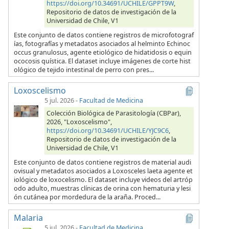
https://doi.org/10.34691/UCHILE/GPPT9W
,
Repositorio de datos de investigación de la
Universidad de Chile, V1
Este conjunto de datos contiene registros de microfotograf
ías, fotografías y metadatos asociados al helminto Echinoc
occus granulosus, agente etiológico de hidatidosis o equin
ococosis quística. El dataset incluye imágenes de corte hist
ológico de tejido intestinal de perro con pres...
Loxoscelismo
5 jul. 2026
-
Facultad de Medicina
Colección Biológica de Parasitología (CBPar),
2026, "Loxoscelismo",
https://doi.org/10.34691/UCHILE/YJC9C6
,
Repositorio de datos de investigación de la
Universidad de Chile, V1
Este conjunto de datos contiene registros de material audi
ovisual y metadatos asociados a Loxosceles laeta agente et
iológico de loxocelismo. El dataset incluye videos del artróp
odo adulto, muestras clínicas de orina con hematuria y lesi
ón cutánea por mordedura de la araña. Proced...
Malaria
5 jul. 2026
-
Facultad de Medicina