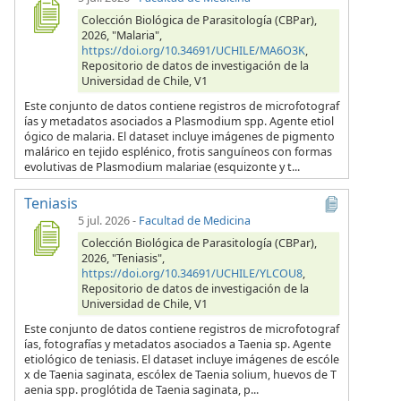
Colección Biológica de Parasitología (CBPar),
2026, "Malaria",
https://doi.org/10.34691/UCHILE/MA6O3K
,
Repositorio de datos de investigación de la
Universidad de Chile, V1
Este conjunto de datos contiene registros de microfotograf
ías y metadatos asociados a Plasmodium spp. Agente etiol
ógico de malaria. El dataset incluye imágenes de pigmento
malárico en tejido esplénico, frotis sanguíneos con formas
evolutivas de Plasmodium malariae (esquizonte y t...
Teniasis
5 jul. 2026
-
Facultad de Medicina
Colección Biológica de Parasitología (CBPar),
2026, "Teniasis",
https://doi.org/10.34691/UCHILE/YLCOU8
,
Repositorio de datos de investigación de la
Universidad de Chile, V1
Este conjunto de datos contiene registros de microfotograf
ías, fotografías y metadatos asociados a Taenia sp. Agente
etiológico de teniasis. El dataset incluye imágenes de escóle
x de Taenia saginata, escólex de Taenia solium, huevos de T
aenia spp. proglótida de Taenia saginata, p...