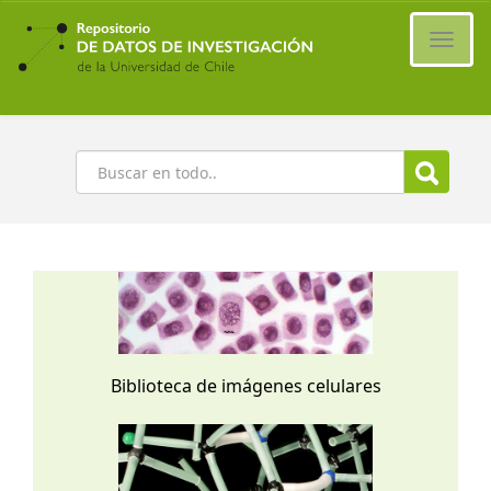
Ir
al
Cambi
contenido
naveg
principal
Buscar
Biblioteca de imágenes celulares