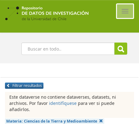
Ir
al
Cambi
contenido
naveg
principal
Buscar
Filtrar resultados
Este dataverse no contiene dataverses, datasets, ni
archivos. Por favor
identifíquese
para ver si puede
añadirlos.
Materia:
Ciencias de la Tierra y Medioambiente