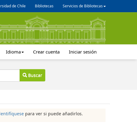
rsidad de Chile
Bibliotecas
Servicios de Bibliotecas
Idioma
Crear cuenta
Iniciar sesión
Buscar
dentifíquese
para ver si puede añadirlos.