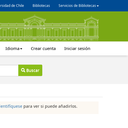
rsidad de Chile
Bibliotecas
Servicios de Bibliotecas
Idioma
Crear cuenta
Iniciar sesión
Buscar
dentifíquese
para ver si puede añadirlos.