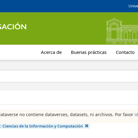
Unive
Acerca de
Buenas prácticas
Contacto
dataverse no contiene dataverses, datasets, ni archivos. Por favor
i
a:
Ciencias de la Información y Computación