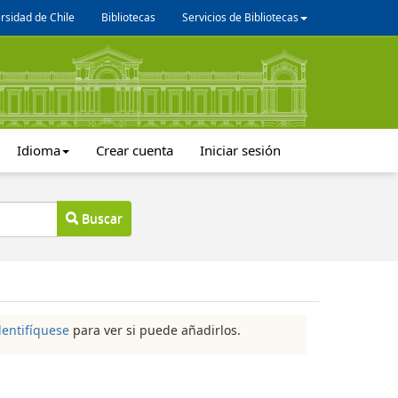
rsidad de Chile
Bibliotecas
Servicios de Bibliotecas
Idioma
Crear cuenta
Iniciar sesión
Buscar
dentifíquese
para ver si puede añadirlos.