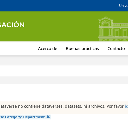
Unive
Acerca de
Buenas prácticas
Contacto
dataverse no contiene dataverses, datasets, ni archivos. Por favor
i
se Category:
Department