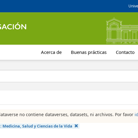
Unive
Acerca de
Buenas prácticas
Contacto
dataverse no contiene dataverses, datasets, ni archivos. Por favor
i
a:
Medicina, Salud y Ciencias de la Vida