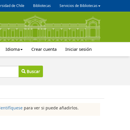
rsidad de Chile
Bibliotecas
Servicios de Bibliotecas
Idioma
Crear cuenta
Iniciar sesión
Buscar
dentifíquese
para ver si puede añadirlos.