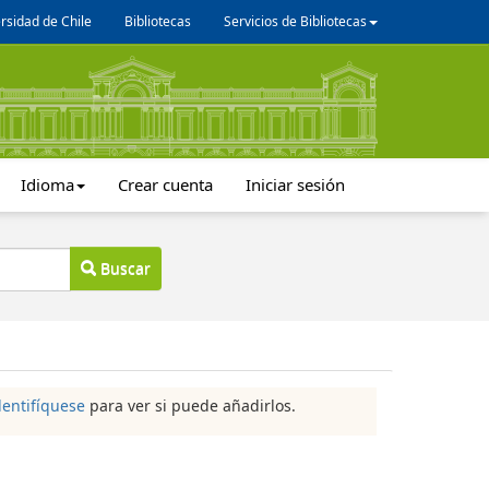
rsidad de Chile
Bibliotecas
Servicios de Bibliotecas
Idioma
Crear cuenta
Iniciar sesión
Buscar
dentifíquese
para ver si puede añadirlos.