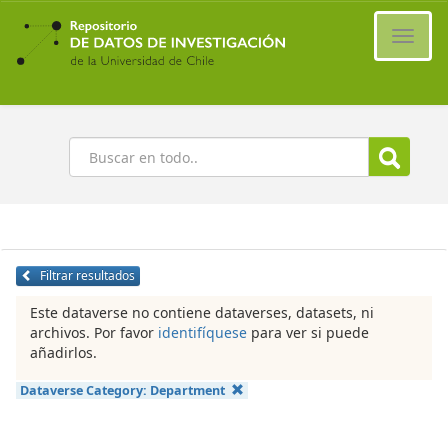
Ir
al
Cambi
contenido
naveg
principal
Buscar
Filtrar resultados
Este dataverse no contiene dataverses, datasets, ni
archivos. Por favor
identifíquese
para ver si puede
añadirlos.
Dataverse Category:
Department