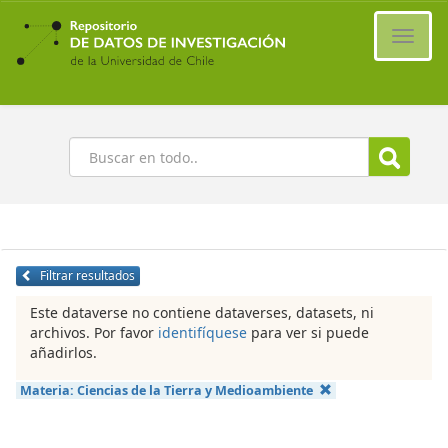
Ir
al
Cambi
contenido
naveg
principal
Buscar
Filtrar resultados
Este dataverse no contiene dataverses, datasets, ni
archivos. Por favor
identifíquese
para ver si puede
añadirlos.
Materia:
Ciencias de la Tierra y Medioambiente