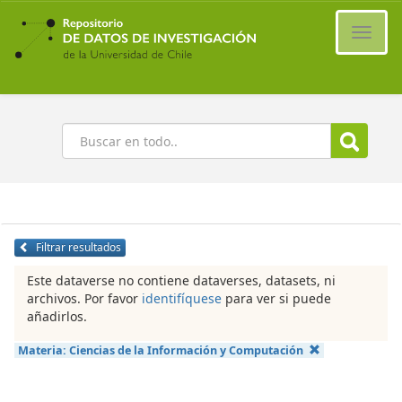
Ir
al
Cambi
contenido
naveg
principal
Buscar
Filtrar resultados
Este dataverse no contiene dataverses, datasets, ni
archivos. Por favor
identifíquese
para ver si puede
añadirlos.
Materia:
Ciencias de la Información y Computación