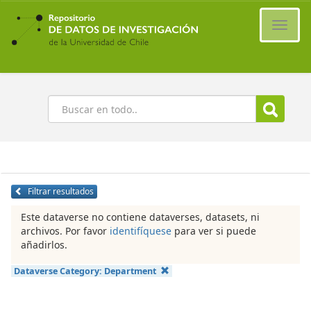
Ir
al
Cambi
contenido
naveg
principal
Buscar
Filtrar resultados
Este dataverse no contiene dataverses, datasets, ni
archivos. Por favor
identifíquese
para ver si puede
añadirlos.
Dataverse Category:
Department