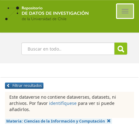
Ir
al
Cambi
contenido
naveg
principal
Buscar
Filtrar resultados
Este dataverse no contiene dataverses, datasets, ni
archivos. Por favor
identifíquese
para ver si puede
añadirlos.
Materia:
Ciencias de la Información y Computación