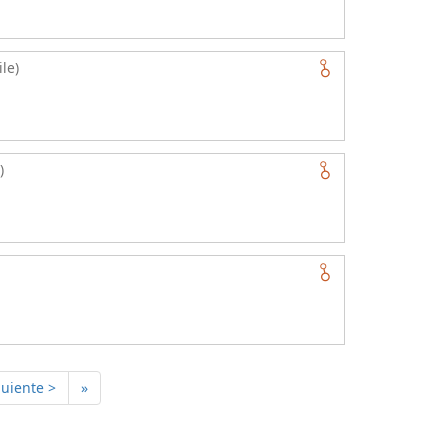
le)
)
guiente >
»